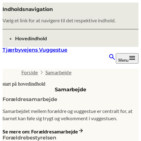
Indholdsnavigation
Vælg et link for at navigere til det respektive indhold.
gå til
Hovedindhold
Tjærbyvejens Vuggestue
Menu
Forside
Samarbejde
start på hovedindhold
Samarbejde
senest opdateret 9. februar 2026
Forældresamarbejde
Samarbejdet mellem forældre og vuggestue er centralt for, at
barnet kan føle sig trygt og velkomment i vuggestuen.
Se mere om: Forældresamarbejde
Forældrebestyrelsen