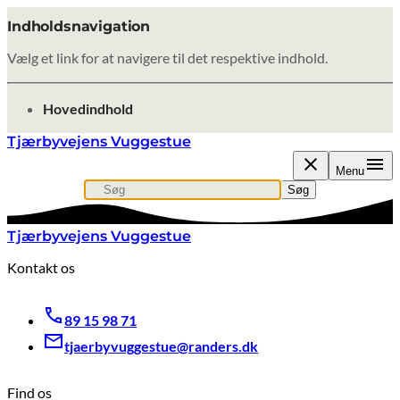
Indholdsnavigation
Vælg et link for at navigere til det respektive indhold.
gå til
Hovedindhold
Tjærbyvejens Vuggestue
Menu
Søg
Søg efter indhold, nyheder eller artikler
Søg
Tjærbyvejens Vuggestue
Kontakt os
89 15 98 71
tjaerbyvuggestue@randers.dk
Find os