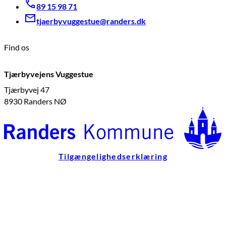
89 15 98 71
tjaerbyvuggestue@randers.dk
Find os
Tjærbyvejens Vuggestue
Tjærbyvej 47
8930 Randers NØ
Tilgængelighedserklæring