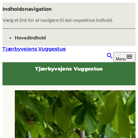
Indholdsnavigation
Vælg et link for at navigere til det respektive indhold.
gå til
Hovedindhold
Tjærbyvejens Vuggestue
Menu
Tjærbyvejens Vuggestue